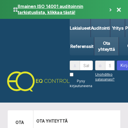
Ilmainen ISO 14001 auditoinnin
×
tarkistuslista, klikkaa tästä!
Lakialueet
Auditointi
Yritys
P
Ota
Referenssit
yhteyttä
Kir
Unohditko
salasanasi?
Pysy
kirjautuneena
OTA YHTEYTTÄ
OTA