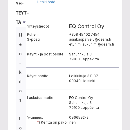
Henkilöstö
YH­
TEYT­
TÄ
EQ Control Oy
Yhteystiedot
Puhelin:
+358 45 102 7454
H
S-posti:
asiakaspalvelu@qesm.fi
e
etunimi.sukunimi@qesm.fi
n
Käynti- ja postiosoite:
Sahurinkuja 3
79100 Leppävirta
­
k
Käyntiosoite:
Leikkikuja 3 B 37
00940 Helsinki
i­l
ö
Laskutusosoite:
EQ Control Oy
s
Sahurinkuja 3
79100 Leppävirta
Y-tunnus:
0966592-2
t
*
) Kenttä on pakollinen.
ö